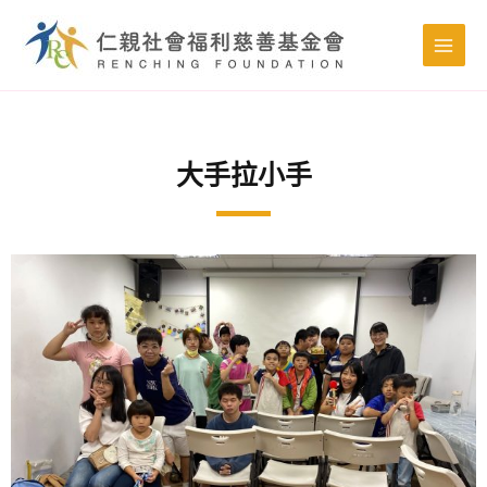
跳
MAIN
至
MENU
主
要
內
容
大手拉小手