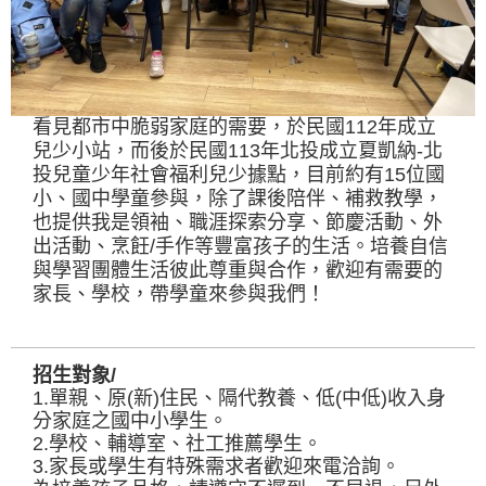
看見都市中脆弱家庭的需要，於民國112年成立
兒少小站，而後於民國113年北投成立夏凱納-北
投兒童少年社會福利兒少據點，
目前約有15位國
小、國中學童參與，除了課後陪伴、補救教學，
也提供我是領袖、職涯探索分享、節慶活動、外
出活動、烹飪/手作等豐富孩子的生活。培養自信
與學習團體生活彼此尊重與合作，歡迎有需要的
家長、學校，帶學童來參與我們！
招生對象/
1.單親、原(新)住民、隔代教養、低(中低)收入身
分家庭之國中小學生。
2.學校、輔導室、社工推薦學生。
3.家長或學生有特殊需求者歡迎來電洽詢。